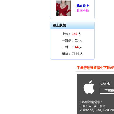
我在線上
越南全勤
線上狀態
上線：
149
人
一對多：
25
人
一對一：
64
人
離線：
7836
人
手機行動裝置請先下載A
iOS版設備需求 :
1. iOS 4.3以上版本
2. iPhone, iPad, iPod to