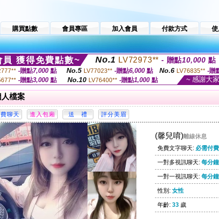
購買點數
會員專區
加入會員
付款方式
使
No.1
員 獲得免費點數~
LV72973**
- 贈點
10,000
點
No.5
No.6
-贈點
7,000
點
-贈點
6,000
點
-贈
2777**
LV77023**
LV76835**
~ 感謝大
No.10
-贈點
3,000
點
-贈點
1,000
點
5677**
LV76400**
個人檔案
(馨兒唷)
離線休息
免費文字聊天:
必需付費
一對多視訊聊天:
每分鐘 
一對一視訊聊天:
每分鐘 
性別:
女性
年齡:
33
歲