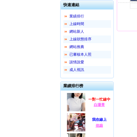
快速連結
業績排行
上線時間
網站新人
上線狀態排序
網站推薦
已審核本人照
談情說愛
成人視訊
業績排行榜
一對一忙線中
白珊菁
我在線上
他娘