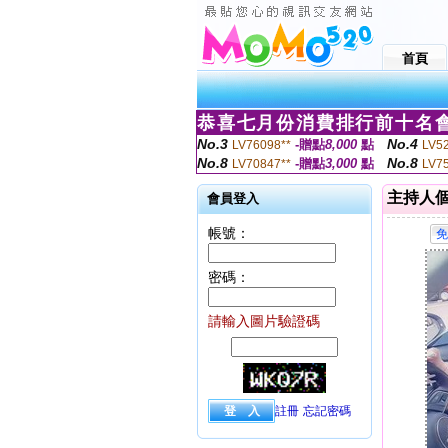
首頁
恭喜七月份消費排行前十名會
No.3
No.4
-贈點
8,000
點
LV76098**
LV5
No.8
No.8
-贈點
3,000
點
LV70847**
LV7
主持人
會員登入
帳號：
密碼：
請輸入圖片驗證碼
註冊
忘記密碼