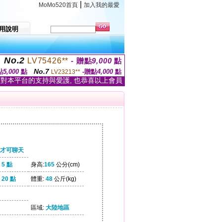
|
MoMo520首頁
加入我的最愛
用說明
No.2
LV75426**
- 贈點
9,000
點
No.7
點
5,000
點
-贈點
4,000
點
LV23213**
家對本平台的支持與愛護, 也恭喜以上會員
才可聊天
5 點
身高:
165
公分(cm)
20 點
體重:
48
公斤(kg)
區域:
大陸地區