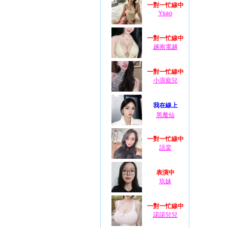
一對一忙線中
Ysao
一對一忙線中
越南電越
一對一忙線中
小浪寵兒
我在線上
黑魔仙
一對一忙線中
語棠
表演中
玖妹
一對一忙線中
諾諾兒兒