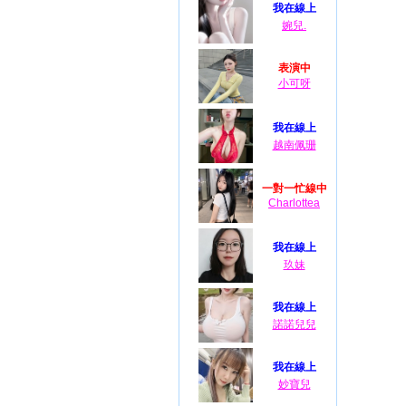
我在線上
婉兒.
表演中
小可呀
我在線上
越南佩珊
一對一忙線中
Charlottea
我在線上
玖妹
我在線上
諾諾兒兒
我在線上
妙寶兒