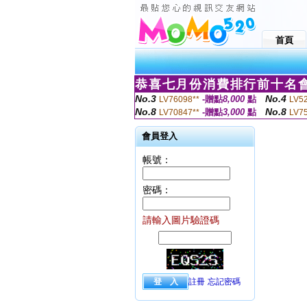
首頁
恭喜七月份消費排行前十名會
No.3
No.4
-贈點
8,000
點
LV76098**
LV5
No.8
No.8
-贈點
3,000
點
LV70847**
LV7
會員登入
帳號：
密碼：
請輸入圖片驗證碼
註冊
忘記密碼