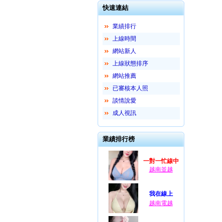
快速連結
業績排行
上線時間
網站新人
上線狀態排序
網站推薦
已審核本人照
談情說愛
成人視訊
業績排行榜
一對一忙線中
越南並越
我在線上
越南電越