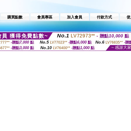
購買點數
會員專區
加入會員
付款方式
使
No.1
員 獲得免費點數~
LV72973**
- 贈點
10,000
點
No.5
No.6
-贈點
7,000
點
-贈點
6,000
點
-贈
2777**
LV77023**
LV76835**
~ 感謝大
No.10
-贈點
3,000
點
-贈點
1,000
點
5677**
LV76400**