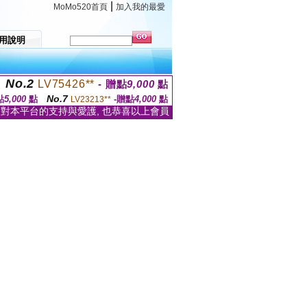
|
MoMo520首頁
加入我的最愛
用說明
No.2
LV75426**
- 贈點
9,000
點
No.7
點
5,000
點
-贈點
4,000
點
LV23213**
家對本平台的支持與愛護, 也恭喜以上會員