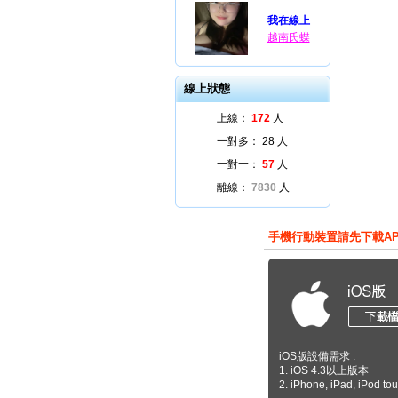
我在線上
越南氏蝶
線上狀態
上線：
172
人
一對多：
28
人
一對一：
57
人
離線：
7830
人
手機行動裝置請先下載A
iOS版設備需求 :
1. iOS 4.3以上版本
2. iPhone, iPad, iPod to