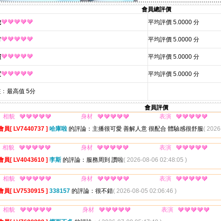
會員總評價
貌
平均評價 5.0000 分
材
平均評價 5.0000 分
演
平均評價 5.0000 分
度
平均評價 5.0000 分
﹕最高值 5分
會員評價
相貌
身材
表演
會員[ LV7440737 ]
哈庫啦
的評論：主播很可愛 善解人意 很配合 體驗感很舒服
( 2026
相貌
身材
表演
會員[ LV4043610 ]
李斯
的評論：服務周到 讚啦
( 2026-08-06 02:48:05 )
相貌
身材
表演
會員[ LV7530915 ]
338157
的評論：很不錯
( 2026-08-05 02:06:46 )
相貌
身材
表演