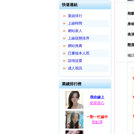
快速連結
相
業績排行
上線時間
身
網站新人
表
上線狀態排序
態
網站推薦
已審核本人照
備註
談情說愛
成人視訊
業績排行榜
我在線上
奶茶甜心
一對一忙線中
彩虹潭