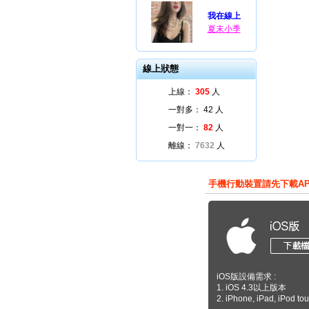
我在線上
夏末小季
線上狀態
上線：
305
人
一對多：
42
人
一對一：
82
人
離線：
7632
人
手機行動裝置請先下載A
iOS版設備需求 :
1. iOS 4.3以上版本
2. iPhone, iPad, iPod to