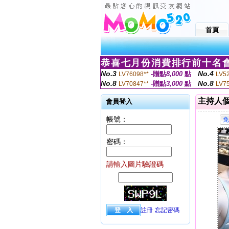
首頁
恭喜七月份消費排行前十名會
No.3
No.4
-贈點
8,000
點
LV76098**
LV5
No.8
No.8
-贈點
3,000
點
LV70847**
LV7
主持人
會員登入
帳號：
密碼：
請輸入圖片驗證碼
註冊
忘記密碼