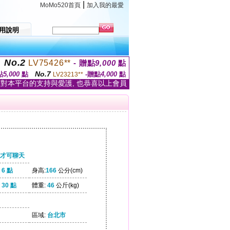
|
MoMo520首頁
加入我的最愛
用說明
No.2
LV75426**
- 贈點
9,000
點
No.7
點
5,000
點
-贈點
4,000
點
LV23213**
家對本平台的支持與愛護, 也恭喜以上會員
才可聊天
6 點
身高:
166
公分(cm)
30 點
體重:
46
公斤(kg)
區域:
台北市