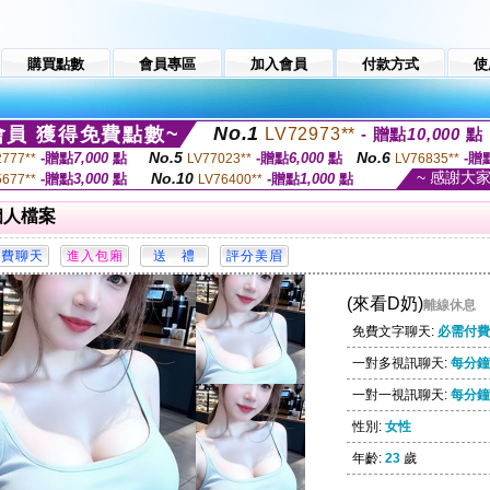
購買點數
會員專區
加入會員
付款方式
使
No.1
員 獲得免費點數~
LV72973**
- 贈點
10,000
點
No.5
No.6
-贈點
7,000
點
-贈點
6,000
點
-贈
2777**
LV77023**
LV76835**
~ 感謝大
No.10
-贈點
3,000
點
-贈點
1,000
點
5677**
LV76400**
個人檔案
(來看D奶)
離線休息
免費文字聊天:
必需付費
一對多視訊聊天:
每分鐘 
一對一視訊聊天:
每分鐘 
性別:
女性
年齡:
23
歲