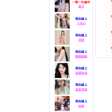
一對一忙線中
露兒
我在線上
小米叮
我在線上
清瑤
我在線上
圈圈圓圓
我在線上
迪麗熱酒
我在線上
溫柔西施
我在線上
他娘