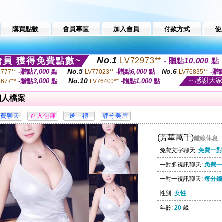
購買點數
會員專區
加入會員
付款方式
使
No.1
員 獲得免費點數~
LV72973**
- 贈點
10,000
點
No.5
No.6
-贈點
7,000
點
-贈點
6,000
點
-贈
2777**
LV77023**
LV76835**
~ 感謝大
No.10
-贈點
3,000
點
-贈點
1,000
點
5677**
LV76400**
個人檔案
(芳華萬千)
離線休息
免費文字聊天:
免費一對
一對多視訊聊天:
免費一
一對一視訊聊天:
每分鐘 
性別:
女性
年齡:
20
歲