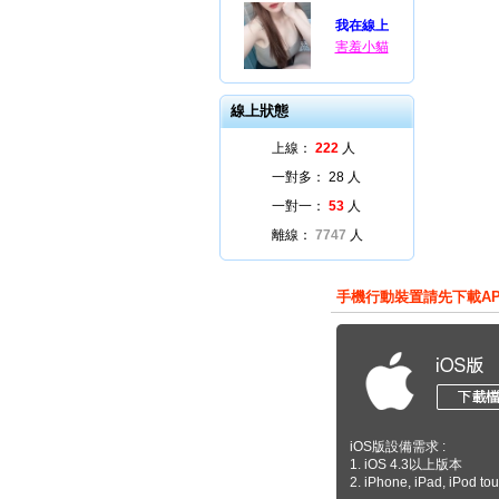
我在線上
害羞小貓
線上狀態
上線：
222
人
一對多：
28
人
一對一：
53
人
離線：
7747
人
手機行動裝置請先下載A
iOS版設備需求 :
1. iOS 4.3以上版本
2. iPhone, iPad, iPod to