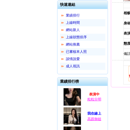
快速連結
相
業績排行
上線時間
身
網站新人
表
上線狀態排序
態
網站推薦
已審核本人照
備註
談情說愛
成人視訊
業績排行榜
表演中
粒粒分明
我在線上
高跟御姐