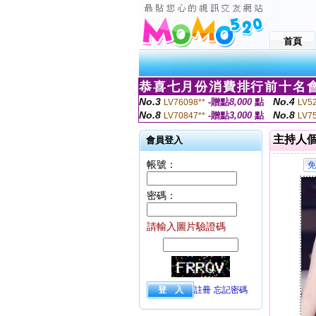
首頁
恭喜七月份消費排行前十名會
No.3
No.4
-贈點
8,000
點
LV76098**
LV5
No.8
No.8
-贈點
3,000
點
LV70847**
LV7
主持人
會員登入
帳號：
密碼：
請輸入圖片驗證碼
註冊
忘記密碼