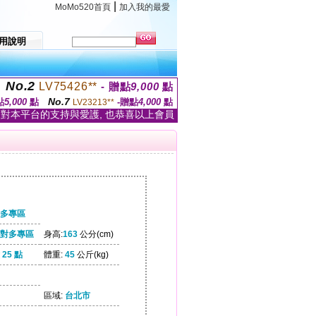
|
MoMo520首頁
加入我的最愛
用說明
No.2
LV75426**
- 贈點
9,000
點
No.7
點
5,000
點
-贈點
4,000
點
LV23213**
家對本平台的支持與愛護, 也恭喜以上會員
多專區
對多專區
身高:
163
公分(cm)
25 點
體重:
45
公斤(kg)
區域:
台北市