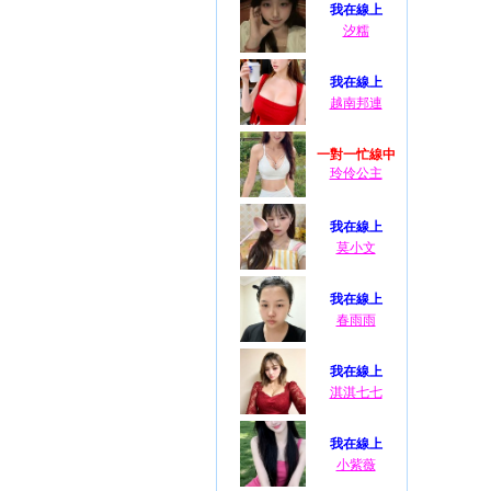
我在線上
汐糯
我在線上
越南邦連
一對一忙線中
玲伶公主
我在線上
莫小文
我在線上
春雨雨
我在線上
淇淇七七
我在線上
小紫薇