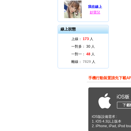
我在線上
妙寶兒
線上狀態
上線：
173
人
一對多：
30
人
一對一：
48
人
離線：
7829
人
手機行動裝置請先下載A
iOS版設備需求 :
1. iOS 4.3以上版本
2. iPhone, iPad, iPod to