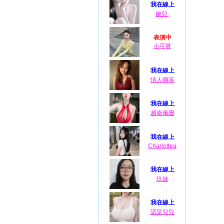
我在線上
婉兒.
表演中
小可呀
我在線上
情人啊英
我在線上
越南佩珊
我在線上
Charlottea
我在線上
玖妹
我在線上
諾諾兒兒