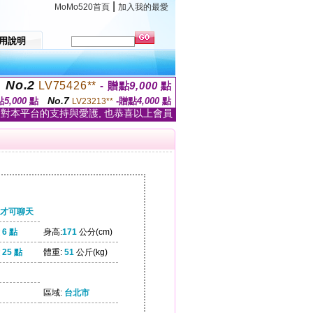
|
MoMo520首頁
加入我的最愛
用說明
No.2
LV75426**
- 贈點
9,000
點
No.7
點
5,000
點
-贈點
4,000
點
LV23213**
家對本平台的支持與愛護, 也恭喜以上會員
才可聊天
6 點
身高:
171
公分(cm)
25 點
體重:
51
公斤(kg)
區域:
台北市