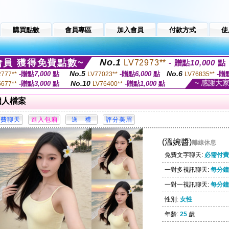
購買點數
會員專區
加入會員
付款方式
使
No.1
員 獲得免費點數~
LV72973**
- 贈點
10,000
點
No.5
No.6
-贈點
7,000
點
-贈點
6,000
點
-贈
2777**
LV77023**
LV76835**
~ 感謝大
No.10
-贈點
3,000
點
-贈點
1,000
點
5677**
LV76400**
個人檔案
(溫婉醬)
離線休息
免費文字聊天:
必需付費
一對多視訊聊天:
每分鐘 
一對一視訊聊天:
每分鐘 
性別:
女性
年齡:
25
歲