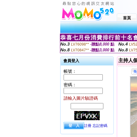
首頁
恭喜七月份消費排行前十名會
No.3
No.4
-贈點
8,000
點
LV76098**
LV5
No.8
No.8
-贈點
3,000
點
LV70847**
LV7
主持人
會員登入
帳號：
密碼：
請輸入圖片驗證碼
註冊
忘記密碼