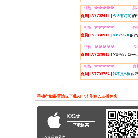
相貌
身
會員[ LV7702419 ]
今天有時間
的
相貌
身
會員[ LV2330911 ]
Alex5678
的評
相貌
身
會員[ LV7238619 ]
的評論：就一
相貌
身
會員[ LV7703764 ]
我不是Y神
的評
手機行動裝置請先下載APP才能進入主播包廂
iOS版設備需求 :