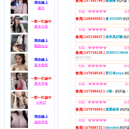
會員[ LV7362786 ]
睡懶覺
的評論：
我在線上
露兒
相貌
身
會員[ LV6945503 ]
會-653499
的評
一對一忙線中
夏末水梨
相貌
身
會員[ LV2136637 ]
後來真好聽
的
我在線上
鸚鵡仙女
相貌
身
會員[ LV7719136 ]
JERRYCHEW
20:57:03 )
我在線上
夏末葡萄
相貌
身
會員[ LV7638516 ]
夜行者yaya
的
一對一忙線中
夏末草莓
相貌
身
會員[ LV7298412 ]
小歐~
的評論：
一對一忙線中
相貌
身
小米叮
會員[ LV7676904 ]
就愛綠茶
的評
我在線上
相貌
身
越南琴島
會員[ LV7686731 ]
devoted
的評