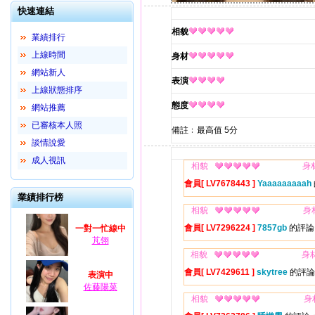
快速連結
相貌
業績排行
上線時間
身材
網站新人
表演
上線狀態排序
態度
網站推薦
已審核本人照
備註﹕最高值 5分
談情說愛
成人視訊
相貌
身
會員[ LV7678443 ]
Yaaaaaaaaah
業績排行榜
相貌
身
會員[ LV7296224 ]
7857gb
的評論
一對一忙線中
芃翎
相貌
身
會員[ LV7429611 ]
skytree
的評論
表演中
佐藤陽菜
相貌
身