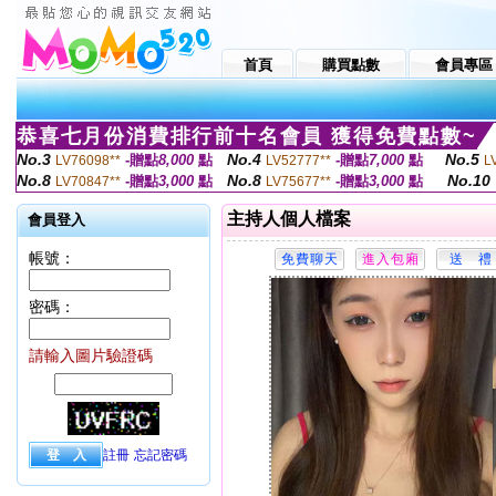
首頁
購買點數
會員專區
恭喜七月份消費排行前十名會員 獲得免費點數~
No.3
No.4
No.5
-贈點
8,000
點
-贈點
7,000
點
LV76098**
LV52777**
L
No.8
No.8
No.10
-贈點
3,000
點
-贈點
3,000
點
LV70847**
LV75677**
主持人個人檔案
會員登入
帳號：
密碼：
請輸入圖片驗證碼
註冊
忘記密碼