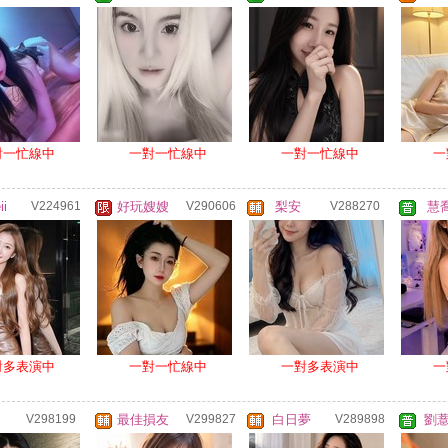
對一忙線中
一對一忙線中
一對一忙線中
一
ii
V224961
好玩嫂嫂
V290606
梨安
V288270
慧
對多表演中
一對一忙線中
一對多表演中
一
V298199
最佳損友
V299827
白日夢
V289898
劉