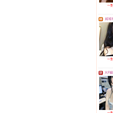
一
媱瑤
一
大F
一