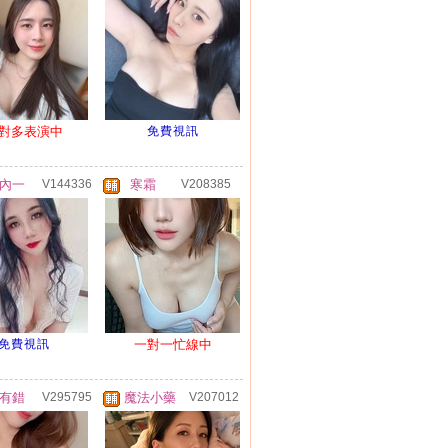
對多表演中
免費視訊
內一
V144336
寒霜
V208385
免費視訊
一對一忙線中
有錯
V295795
魔法小藥
V207012