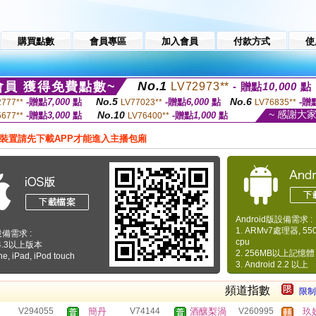
購買點數
會員專區
加入會員
付款方式
使
No.1
員 獲得免費點數~
LV72973**
- 贈點
10,000
點
No.5
No.6
-贈點
7,000
點
-贈點
6,000
點
-贈
2777**
LV77023**
LV76835**
~ 感謝大
No.10
-贈點
3,000
點
-贈點
1,000
點
5677**
LV76400**
裝置請先下載APP才能進入主播包廂
Android版設備需求 :
1. ARMv7處理器, 5
設備需求 :
cpu
S 4.3以上版本
2. 256MB以上記憶體
ne, iPad, iPod touch
3. Android 2.2 以上
頻道指數
限制
V294055
簡丹
V74144
酒釀梨渦
V260995
玖