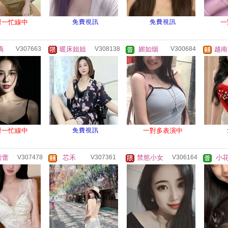
對一忙線中
免費視訊
免費視訊
一
滴
V307663
暖床姐姐
V308138
媚如烟
V300684
越南
對一忙線中
免費視訊
一對多表演中
蕾蕾
V307478
芯禾
V307361
禁慾小女
V306164
小