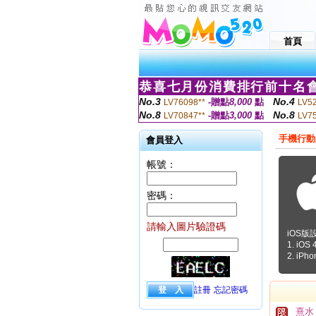
首頁
恭喜七月份消費排行前十名會
No.3
No.4
-贈點
8,000
點
LV76098**
LV5
No.8
No.8
-贈點
3,000
點
LV70847**
LV7
手機行動
會員登入
帳號：
密碼：
請輸入圖片驗證碼
iOS版
1. iO
2. iPho
註冊
忘記密碼
熹水