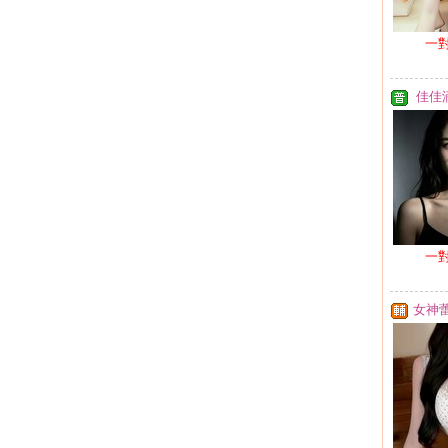
一
佳佳
一
女神