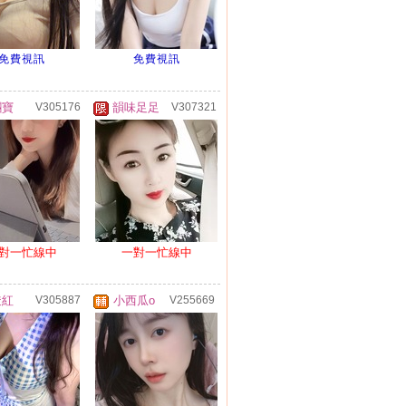
免費視訊
免費視訊
糰寶
V305176
韻味足足
V307321
對一忙線中
一對一忙線中
透紅
V305887
小西瓜o
V255669