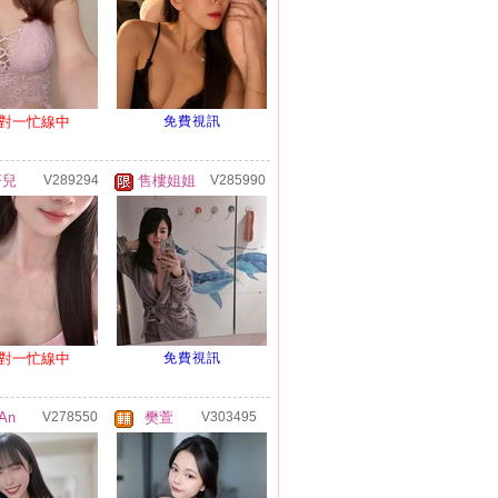
對一忙線中
免費視訊
妍兒
V289294
售樓姐姐
V285990
對一忙線中
免費視訊
An
V278550
樊萱
V303495