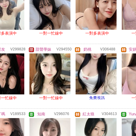
對多表演中
一對一忙線中
一對多表演中
一
室友
V299828
甜聲學妹
V294550
奶桃
V306488
安
對一忙線中
一對一忙線中
免費視訊
一
了嗎
V189533
知南
V296076
紅太狼
V304613
Yun