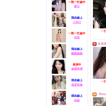
一對一忙線中
露兒
我在線上
小米叮
一
一對一忙線中
清瑤
反差
我在線上
圈圈圓圓
表演中
迪麗熱酒
我在線上
一
溫柔西施
Rimo
我在線上
他娘