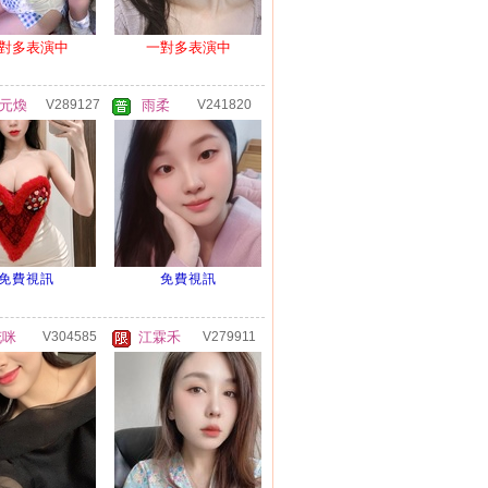
對多表演中
一對多表演中
元煥
V289127
雨柔
V241820
免費視訊
免費視訊
花咪
V304585
江霖禾
V279911