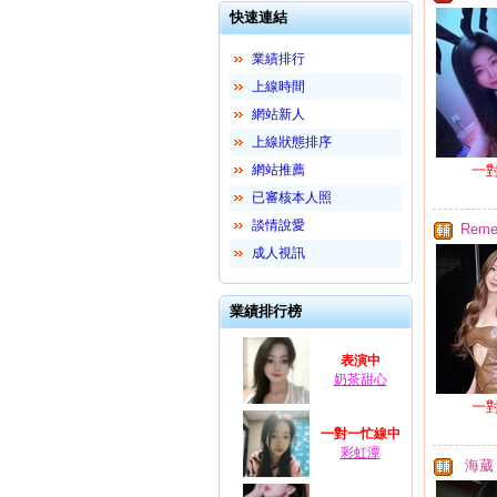
快速連結
業績排行
上線時間
網站新人
上線狀態排序
網站推薦
一
已審核本人照
談情說愛
Reme
成人視訊
業績排行榜
表演中
奶茶甜心
一
一對一忙線中
彩虹潭
海葳