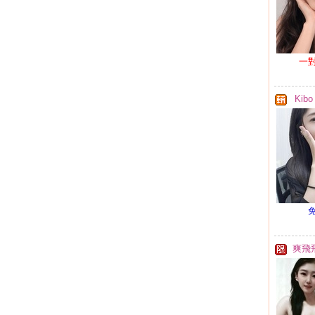
一
Kibo
爽飛