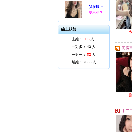
我在線上
夏末小季
線上狀態
一
上線：
303
人
一對多：
43
人
同房
一對一：
82
人
離線：
7633
人
一
十二