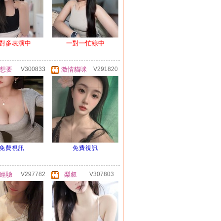
對多表演中
一對一忙線中
想要
V300833
激情貓咪
V291820
免費視訊
免費視訊
經驗
V297782
梨叙
V307803