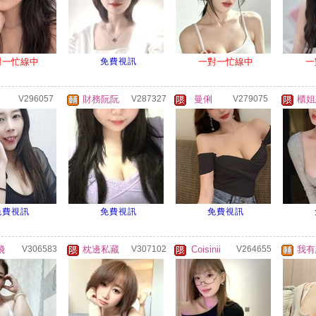
對一忙線中
免費視訊
一對一忙線中
一
V296057
財務阮阮
V287327
曼俐
V279075
櫃姐
免費視訊
免費視訊
免費視訊
飛
V306583
枕邊私藏
V307102
Coisinii
V264655
我有