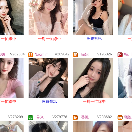
對一忙線中
一對一忙線中
免費視訊
一
御姊
V262504
Naomimi
V269042
喵妞
V195826
梅川
對一忙線中
免費視訊
一對一忙線中
V278209
希米
V279776
香織
V238682
宅沒