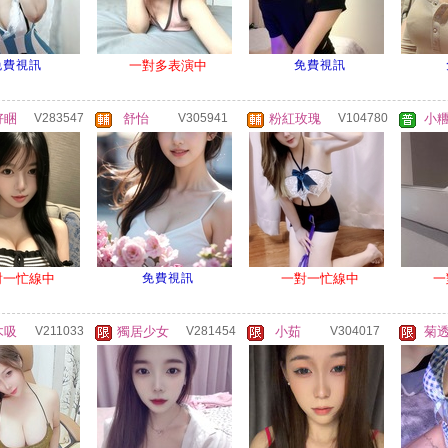
免費視訊
一對多表演中
免費視訊
好睏
V283547
舒怡
V305941
粉紅玫瑰
V104780
小
對一忙線中
免費視訊
一對一忙線中
一
木吸
V211033
獨居少女
V281454
小茹
V304017
菊