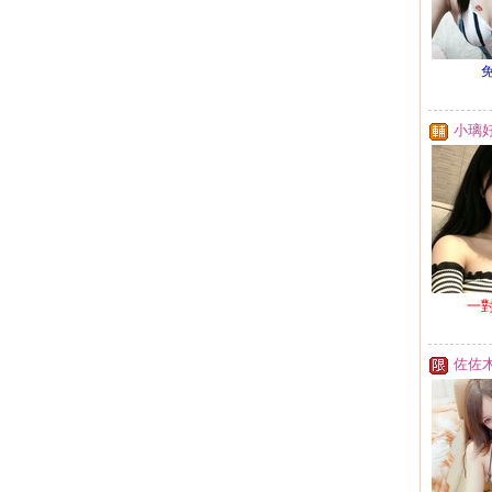
小璃
一
佐佐