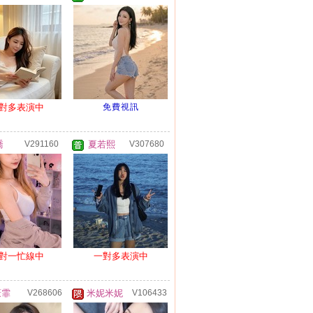
對多表演中
免費視訊
喬
V291160
夏若熙
V307680
對一忙線中
一對多表演中
薏霏
V268606
米妮米妮
V106433